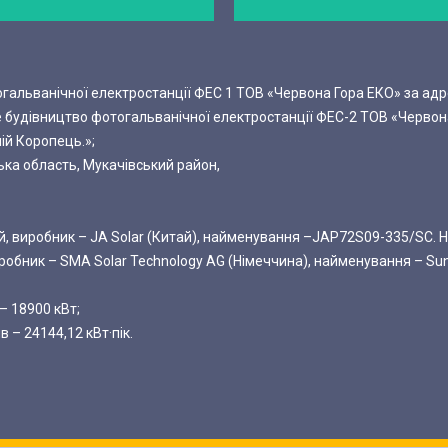
гальванічної електростанції ФЕС 1 ТОВ «Червона Гора ЕКО» за адр
ве будівництво фотогальванічної електростанції ФЕС-2 ТОВ «Червон
ій Коропець.»;
ка область, Мукачівський район,
, виробник – JA Solar (Китай), найменування –JAP72S09-335/SC. Н
иробник – SMA Solar Technology AG (Німеччина), найменування – Su
– 18900 кВт;
 – 24144,12 кВт·пік.