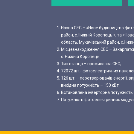
Назва СЕС – «Нове будівництво фото
район, с.Нижній Коропець.», та «Но
область, Мукачівський район, с.Нижн
Місцезнаходження СЕС – Закарпатсь
с. Нижній Коропець.
Тип станції – промислова СЕС;
72072 шт.- фотоелектричних панелей
126 шт. – перетворювачів енергії, в
вихідна потужність – 150 кВт.
Встановлена інверторна потужність 
Потужність фотоелектричних модулів