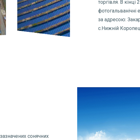
торгівля. В кінці
фотогальванічні 
за адресою: Зака
с.Нижній Коропец
 зазначених сонячних